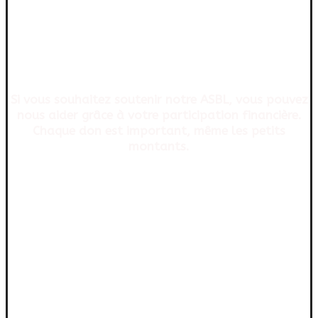
FAITES UN DON À MAISON
PLURIELLE
Si vous souhaitez soutenir notre ASBL, vous pouvez
nous aider grâce à votre participation financière.
Chaque don est important, même les petits
montants.
Faire un don