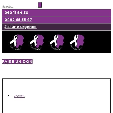
060 11 84 30
0492 65 55 47
J'ai une urgence
FAIRE UN DON
ACCUEIL