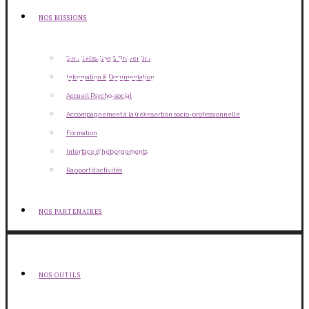
NOS MISSIONS
MENTIONS LÉGALES
ET POLITIQUE DE
Sensibilisation & Prévention
TRAITEMENT DES
Information & Documentation
Accueil Psycho-social
DONNÉES
Accompagnement à la (ré)insertion socio-professionnelle
PERSONNELLES
Formation
Interface d’hébergements
MAISON PLURIELLE ASBL
Rapport d’activités
NOS PARTENAIRES
NOS OUTILS