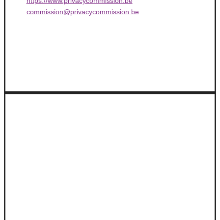
https://www.privacycommission.be
commission@privacycommission.be
Aidez-nous à lutter contrer la
violence conjugale.