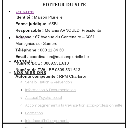
EDITEUR DU SITE
ACTUALITÉS
Identité :
Maison Plurielle
Forme juridique :
ASBL
Responsable :
Mélanie ARNOULD, Présidente
Adresse :
67 Avenue du Centenaire – 6061
CONTACT
Montignies sur Sambre
Téléphone :
060 11 84 30
Email :
coordination@maisonplurielle.be
ACCUEIL
Numéro BCE :
0809.531.613
Numéro de TVA :
BE 0809.531.613
NOS MISSIONS
Autorité compétente :
RPM Charleroi
Sensibilisation & Prévention
Information & Documentation
Accueil Psycho-social
Accompagnement à la (ré)insertion socio-professionnelle
Formation
Interface d’hébergements